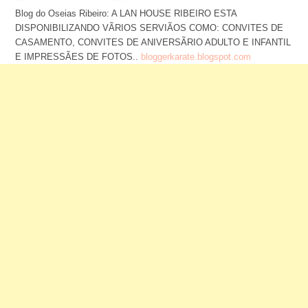
Blog do Oseias Ribeiro: A LAN HOUSE RIBEIRO ESTA
DISPONIBILIZANDO VÃRIOS SERVIÃOS COMO: CONVITES DE
CASAMENTO, CONVITES DE ANIVERSÃRIO ADULTO E INFANTIL
E IMPRESSÃES DE FOTOS..
bloggerkarate.blogspot.com