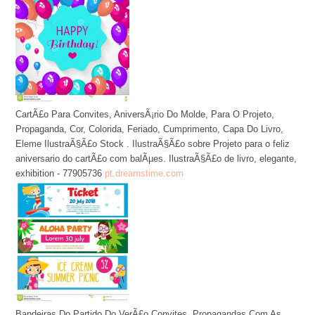
CartÃ£o Para Convites, AniversÃ¡rio Do Molde, Para O Projeto,
Propaganda, Cor, Colorida, Feriado, Cumprimento, Capa Do Livro,
Eleme IlustraÃ§Ã£o Stock . IlustraÃ§Ã£o sobre Projeto para o feliz
aniversario do cartÃ£o com balÃµes. IlustraÃ§Ã£o de livro, elegante,
exhibition - 77905736
pt.dreamstime.com
Bandeiras Do Partido Do VerÃ£o Convites, Propagandas Com As