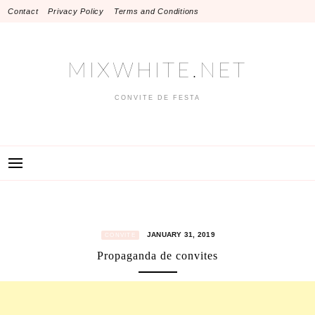
Skip
Contact
Privacy Policy
Terms and Conditions
to
content
MIXWHITE.NET
CONVITE DE FESTA
JANUARY 31, 2019
CONVITE
Propaganda de convites