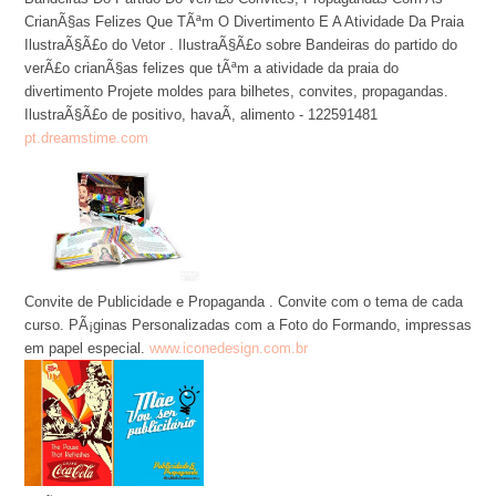
CrianÃ§as Felizes Que TÃªm O Divertimento E A Atividade Da Praia
IlustraÃ§Ã£o do Vetor . IlustraÃ§Ã£o sobre Bandeiras do partido do
verÃ£o crianÃ§as felizes que tÃªm a atividade da praia do
divertimento Projete moldes para bilhetes, convites, propagandas.
IlustraÃ§Ã£o de positivo, havaÃ­, alimento - 122591481
pt.dreamstime.com
Convite de Publicidade e Propaganda . Convite com o tema de cada
curso. PÃ¡ginas Personalizadas com a Foto do Formando, impressas
em papel especial.
www.iconedesign.com.br