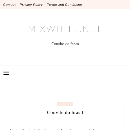
Skip
Contact
Privacy Policy
Terms and Conditions
to
content
MIXWHITE.NET
Convite de festa
CONVITE
Convite do brasil