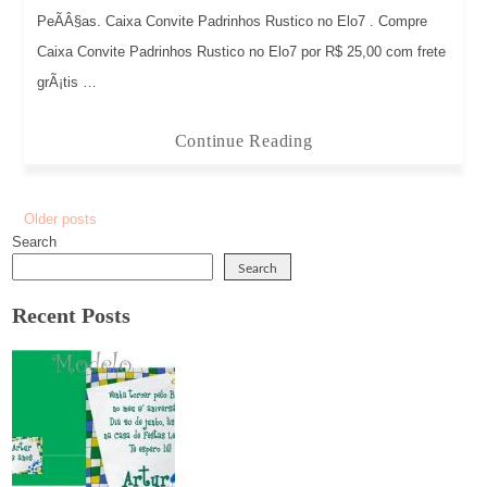
PeÃÂ§as. Caixa Convite Padrinhos Rustico no Elo7 . Compre
Caixa Convite Padrinhos Rustico no Elo7 por R$ 25,00 com frete
grÃ¡tis …
Continue Reading
Older posts
Posts
Search
navigation
Search
Recent Posts