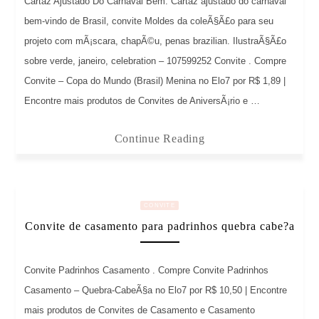
Cartaz Ajustado Do Carnaval Bem. Cartaz ajustado do carnaval
bem-vindo de Brasil, convite Moldes da coleÃ§Ã£o para seu
projeto com mÃ¡scara, chapÃ©u, penas brazilian. IlustraÃ§Ã£o
sobre verde, janeiro, celebration – 107599252 Convite . Compre
Convite – Copa do Mundo (Brasil) Menina no Elo7 por R$ 1,89 |
Encontre mais produtos de Convites de AniversÃ¡rio e …
Continue Reading
CONVITE
Convite de casamento para padrinhos quebra cabe?a
Convite Padrinhos Casamento . Compre Convite Padrinhos
Casamento – Quebra-CabeÃ§a no Elo7 por R$ 10,50 | Encontre
mais produtos de Convites de Casamento e Casamento