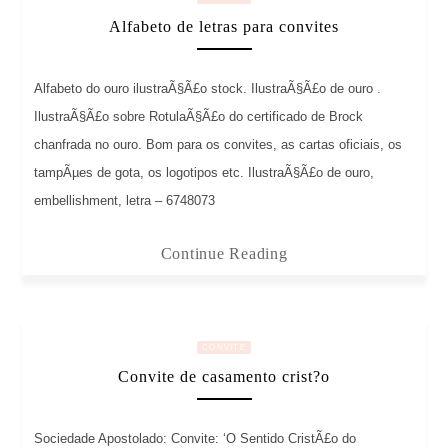
Alfabeto de letras para convites
Alfabeto do ouro ilustraÃ§Ã£o stock. IlustraÃ§Ã£o de ouro .
IlustraÃ§Ã£o sobre RotulaÃ§Ã£o do certificado de Brock
chanfrada no ouro. Bom para os convites, as cartas oficiais, os
tampÃµes de gota, os logotipos etc. IlustraÃ§Ã£o de ouro,
embellishment, letra – 6748073
Continue Reading
CONVITE
Convite de casamento crist?o
Sociedade Apostolado: Convite: ‘O Sentido CristÃ£o do