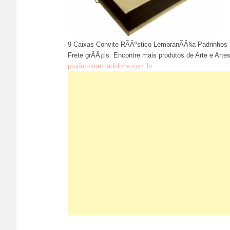
9 Caixas Convite RÃÂºstico LembranÃÂ§a Padrinhos
Frete grÃÂ¡tis. Encontre mais produtos de Arte e Ar
produto.mercadolivre.com.br