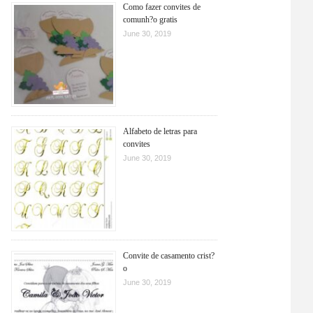
Como fazer convites de
comunh?o gratis
June 30, 2019
Alfabeto de letras para
convites
June 30, 2019
Convite de casamento crist?
o
June 30, 2019