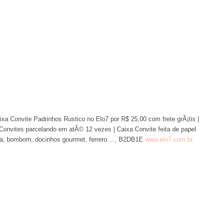
xa Convite Padrinhos Rustico no Elo7 por R$ 25,00 com frete grÃ¡tis |
onvites parcelando em atÃ© 12 vezes | Caixa Convite feita de papel
a, bombom, docinhos gourmet, ferrero...., B2DB1E
www.elo7.com.br