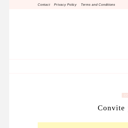
Skip
Contact
Privacy Policy
Terms and Conditions
to
content
C
Convite 