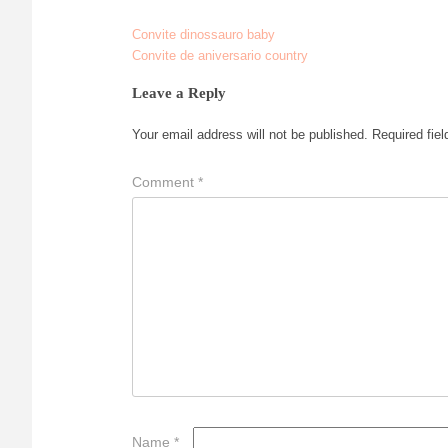
Convite dinossauro baby
Post
Convite de aniversario country
navigation
Leave a Reply
Your email address will not be published.
Required fie
Comment
*
Name
*