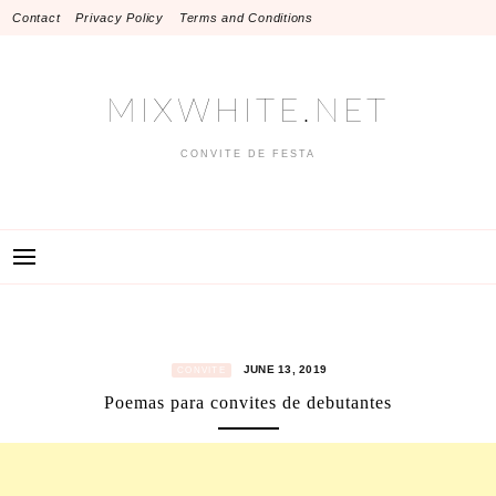
Skip
Contact
Privacy Policy
Terms and Conditions
to
content
MIXWHITE.NET
CONVITE DE FESTA
JUNE 13, 2019
CONVITE
Poemas para convites de debutantes