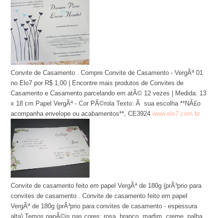
Convite de Casamento . Compre Convite de Casamento - VergÃª 01
no Elo7 por R$ 1,00 | Encontre mais produtos de Convites de
Casamento e Casamento parcelando em atÃ© 12 vezes | Medida: 13
x 18 cm Papel VergÃª - Cor PÃ©rola Texto: Ã sua escolha **NÃ£o
acompanha envelope ou acabamentos**, CE3924
www.elo7.com.br
Convite de casamento feito em papel VergÃª de 180g (prÃ³prio para
convites de casamento . Convite de casamento feito em papel
VergÃª de 180g (prÃ³prio para convites de casamento - espessura
alta) Temos papÃ©is nas cores: rosa, branco, marfim, creme, palha,