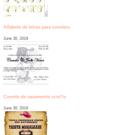
Alfabeto de letras para convites
June 30, 2019
Convite de casamento crist?o
June 30, 2019