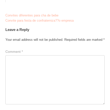
Post
Convites diferentes para cha de bebe
Convite para festa de confraterniza??o empresa
navigation
Leave a Reply
Your email address will not be published.
Required fields are marked
*
Comment
*