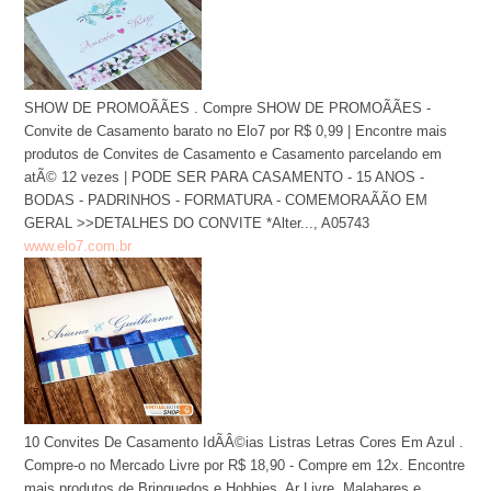
SHOW DE PROMOÃÃES . Compre SHOW DE PROMOÃÃES -
Convite de Casamento barato no Elo7 por R$ 0,99 | Encontre mais
produtos de Convites de Casamento e Casamento parcelando em
atÃ© 12 vezes | PODE SER PARA CASAMENTO - 15 ANOS -
BODAS - PADRINHOS - FORMATURA - COMEMORAÃÃO EM
GERAL >>DETALHES DO CONVITE *Alter..., A05743
www.elo7.com.br
10 Convites De Casamento IdÃÂ©ias Listras Letras Cores Em Azul .
Compre-o no Mercado Livre por R$ 18,90 - Compre em 12x. Encontre
mais produtos de Brinquedos e Hobbies, Ar Livre, Malabares e