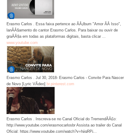
Erasmo Carlos . Essa faixa pertence ao ÃÂ¡lbum "Amor ÃÂ Isso",
lanÃÂ§amento do cantor Erasmo Carlos. Para baixar ou ouvir de
graÃÂ§a em todas as plataformas digitais, basta clicar ...
www.youtube.com
Erasmo Carlos . Jul 30, 2018- Erasmo Carlos - Convite Para Nascer
de Novo [Lyric VÃ­deo]
br.pinterest.com
Erasmo Carlos . Inscreva-se no Canal Oficial do TremendÃÂ£o:
http://www.youtube.com/erasmocarlosbr Assista ao trailer do Canal
Oficial: https://www.youtube.com/watch?v=hjigRPj...