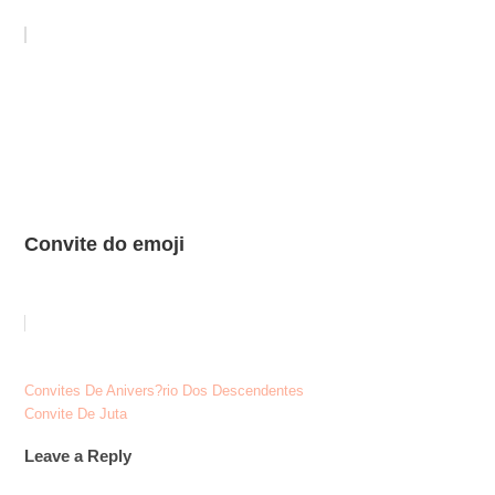
Convite do emoji
Post
Convites De Anivers?rio Dos Descendentes
Convite De Juta
navigation
Leave a Reply