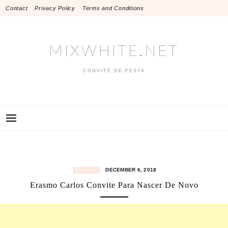
Skip
Contact
Privacy Policy
Terms and Conditions
to
content
MIXWHITE.NET
CONVITE DE FESTA
DECEMBER 6, 2018
CONVITE
Erasmo Carlos Convite Para Nascer De Novo