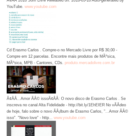
Ã¢ÂÂ 2018 Som Livre Released on: 2018-05-18 Auto-generated by
YouTube.
www.youtube.com
Cd Erasmo Carlos . Compre-o no Mercado Livre por R$ 30,00 -
Compre em 12 parcelas. Encontre mais produtos de MÃºsica,
MÃºsica, MPB - Cantores, CDs.
produto.mercadolivre.com.br
Ã¢ÂÂ...Amor ÃÂ© issoÃ¢ÂÂ: O novo disco de Erasmo Carlos . Se
inscreva no canal Alta Fidelidade - http://bit.ly/1EhEIER No vÃÂ­deo
de hoje, falo sobre o novo ÃÂ¡lbum de Erasmo Carlos, "...Amor ÃÂ©
isso". "Novo love" - http...
www.youtube.com