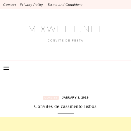
Skip
Contact
Privacy Policy
Terms and Conditions
to
content
MIXWHITE.NET
CONVITE DE FESTA
JANUARY 3, 2019
CONVITE
Convites de casamento lisboa