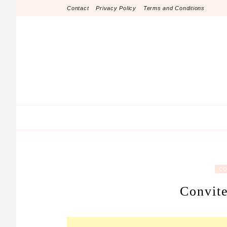
Skip
Contact
Privacy Policy
Terms and Conditions
to
content
CO
Convite