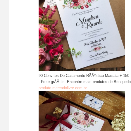
90 Convites De Casamento RÃÂºstico Marsala + 150 I
- Frete grÃÂ¡tis. Encontre mais produtos de Brinqued
produto.mercadolivre.com.br