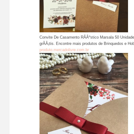
Convite De Casamento RÃÂºstico Marsala 50 Unidade
grÃÂ¡tis. Encontre mais produtos de Brinquedos e Hob
produto.mercadolivre.com.br