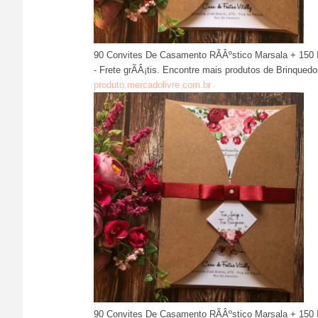
90 Convites De Casamento RÃÂºstico Marsala + 150 I
- Frete grÃÂ¡tis. Encontre mais produtos de Brinqued
produto.mercadolivre.com.br
90 Convites De Casamento RÃÂºstico Marsala + 150 I