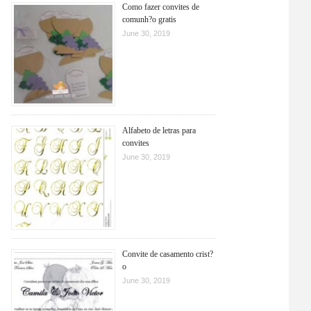
Como fazer convites de
comunh?o gratis
June 30, 2019
Alfabeto de letras para
convites
June 30, 2019
Convite de casamento crist?
o
June 30, 2019