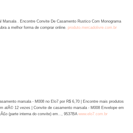
l Marsala . Encontre Convite De Casamento Rustico Com Monograma
cubra a melhor forma de comprar online.
produto.mercadolivre.com.br
asamento marsala - M008 no Elo7 por R$ 6,70 | Encontre mais produtos
m atÃ© 12 vezes | Convite de casamento marsala - M008 Envelope em
Ã£o (parte interna do convite) em..., 9537BA
www.elo7.com.br