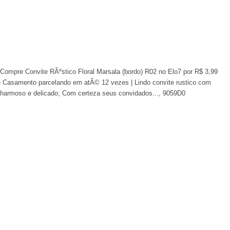
. Compre Convite RÃºstico Floral Marsala (bordo) R02 no Elo7 por R$ 3,99
e Casamento parcelando em atÃ© 12 vezes | Lindo convite rustico com
 charmoso e delicado, Com certeza seus convidados..., 9059D0