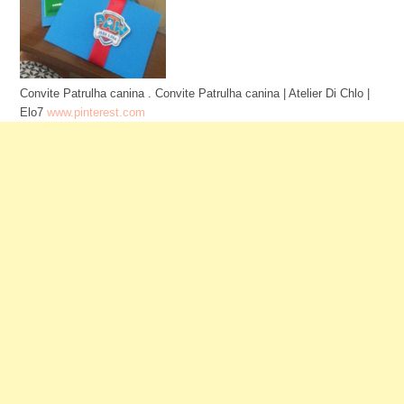
Convite Patrulha canina . Convite Patrulha canina | Atelier Di Chlo |
Elo7
www.pinterest.com