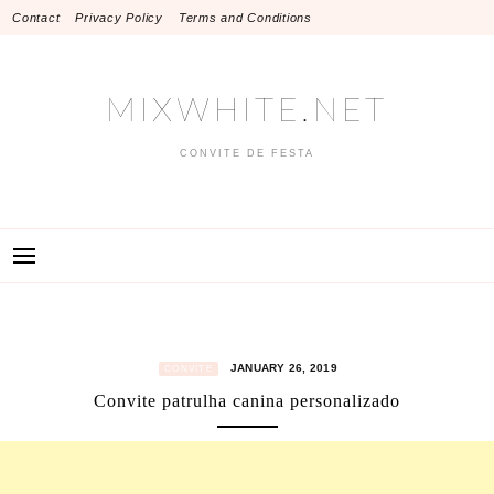
Skip
Contact
Privacy Policy
Terms and Conditions
to
content
MIXWHITE.NET
CONVITE DE FESTA
JANUARY 26, 2019
CONVITE
Convite patrulha canina personalizado