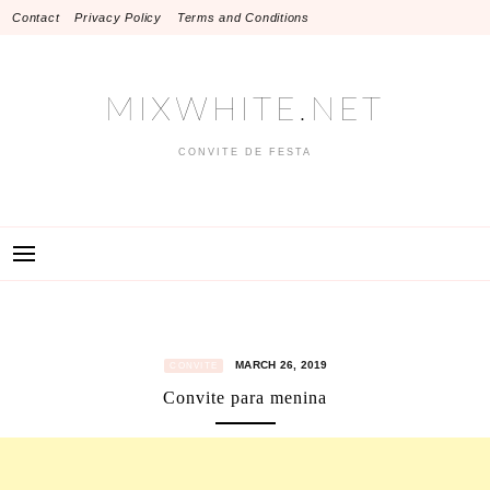
Skip
Contact
Privacy Policy
Terms and Conditions
to
content
MIXWHITE.NET
CONVITE DE FESTA
MARCH 26, 2019
CONVITE
Convite para menina