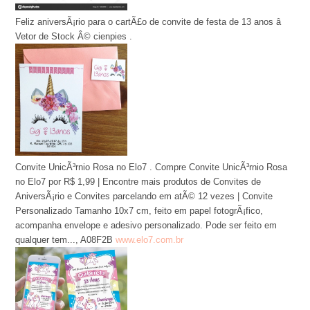
Feliz aniversÃ¡rio para o cartÃ£o de convite de festa de 13 anos â
Vetor de Stock Â© cienpies .
Convite UnicÃ³rnio Rosa no Elo7 . Compre Convite UnicÃ³rnio Rosa
no Elo7 por R$ 1,99 | Encontre mais produtos de Convites de
AniversÃ¡rio e Convites parcelando em atÃ© 12 vezes | Convite
Personalizado Tamanho 10x7 cm, feito em papel fotogrÃ¡fico,
acompanha envelope e adesivo personalizado. Pode ser feito em
qualquer tem..., A08F2B
www.elo7.com.br