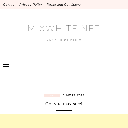
Skip
Contact
Privacy Policy
Terms and Conditions
to
content
MIXWHITE.NET
CONVITE DE FESTA
JUNE 23, 2019
CONVITE
Convite max steel