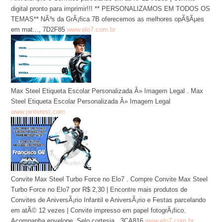
digital pronto para imprimir!!! ** PERSONALIZAMOS EM TODOS OS
TEMAS** NÃ³s da GrÃ¡fica 7B oferecemos as melhores opÃ§Ãµes
em mat..., 7D2F85
www.elo7.com.br
Max Steel Etiqueta Escolar Personalizada Â» Imagem Legal . Max
Steel Etiqueta Escolar Personalizada Â» Imagem Legal
www.pinterest.com
Convite Max Steel Turbo Force no Elo7 . Compre Convite Max Steel
Turbo Force no Elo7 por R$ 2,30 | Encontre mais produtos de
Convites de AniversÃ¡rio Infantil e AniversÃ¡rio e Festas parcelando
em atÃ© 12 vezes | Convite impresso em papel fotogrÃ¡fico.
Acompanha envelope. Selo cortesia., 3CA816
www.elo7.com.br