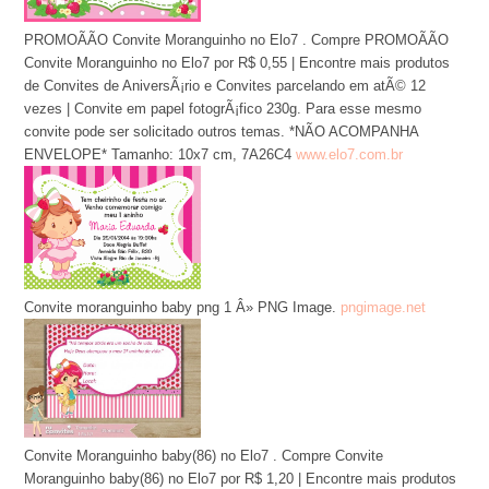
PROMOÃÃO Convite Moranguinho no Elo7 . Compre PROMOÃÃO
Convite Moranguinho no Elo7 por R$ 0,55 | Encontre mais produtos
de Convites de AniversÃ¡rio e Convites parcelando em atÃ© 12
vezes | Convite em papel fotogrÃ¡fico 230g. Para esse mesmo
convite pode ser solicitado outros temas. *NÃO ACOMPANHA
ENVELOPE* Tamanho: 10x7 cm, 7A26C4
www.elo7.com.br
Convite moranguinho baby png 1 Â» PNG Image.
pngimage.net
Convite Moranguinho baby(86) no Elo7 . Compre Convite
Moranguinho baby(86) no Elo7 por R$ 1,20 | Encontre mais produtos