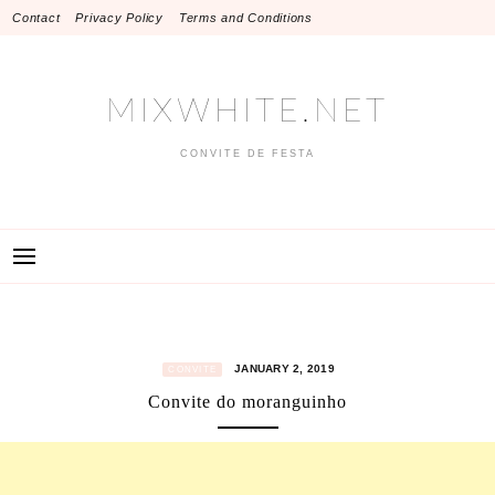
Skip
Contact
Privacy Policy
Terms and Conditions
to
content
MIXWHITE.NET
CONVITE DE FESTA
JANUARY 2, 2019
CONVITE
Convite do moranguinho