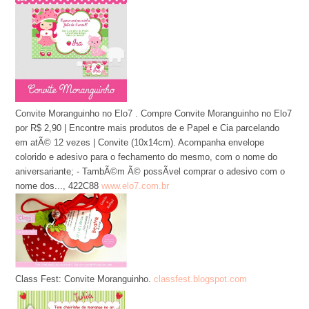
Convite Moranguinho no Elo7 . Compre Convite Moranguinho no Elo7
por R$ 2,90 | Encontre mais produtos de e Papel e Cia parcelando
em atÃ© 12 vezes | Convite (10x14cm). Acompanha envelope
colorido e adesivo para o fechamento do mesmo, com o nome do
aniversariante; - TambÃ©m Ã© possÃ­vel comprar o adesivo com o
nome dos..., 422C88
www.elo7.com.br
Class Fest: Convite Moranguinho.
classfest.blogspot.com