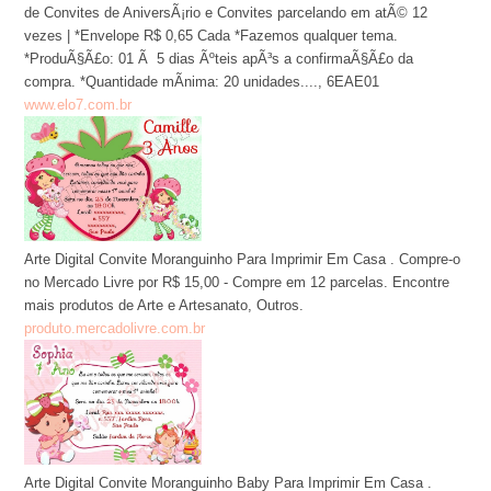
de Convites de AniversÃ¡rio e Convites parcelando em atÃ© 12
vezes | *Envelope R$ 0,65 Cada *Fazemos qualquer tema.
*ProduÃ§Ã£o: 01 Ã 5 dias Ãºteis apÃ³s a confirmaÃ§Ã£o da
compra. *Quantidade mÃ­nima: 20 unidades...., 6EAE01
www.elo7.com.br
Arte Digital Convite Moranguinho Para Imprimir Em Casa . Compre-o
no Mercado Livre por R$ 15,00 - Compre em 12 parcelas. Encontre
mais produtos de Arte e Artesanato, Outros.
produto.mercadolivre.com.br
Arte Digital Convite Moranguinho Baby Para Imprimir Em Casa .