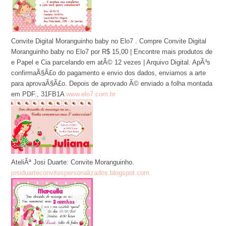
Convite Digital Moranguinho baby no Elo7 . Compre Convite Digital
Moranguinho baby no Elo7 por R$ 15,00 | Encontre mais produtos de
e Papel e Cia parcelando em atÃ© 12 vezes | Arquivo Digital. ApÃ³s
confirmaÃ§Ã£o do pagamento e envio dos dados, enviamos a arte
para aprovaÃ§Ã£o. Depois de aprovado Ã© enviado a folha montada
em PDF., 31FB1A
www.elo7.com.br
AteliÃª Josi Duarte: Convite Moranguinho.
josiduarteconvitespersonalizados.blogspot.com