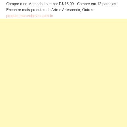
Compre-o no Mercado Livre por R$ 15,00 - Compre em 12 parcelas.
Encontre mais produtos de Arte e Artesanato, Outros.
produto.mercadolivre.com.br