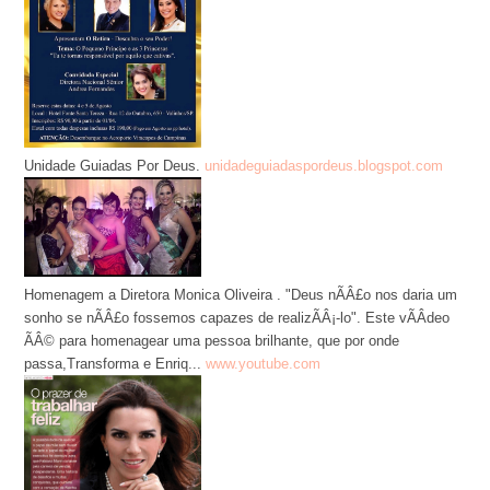
Unidade Guiadas Por Deus.
unidadeguiadaspordeus.blogspot.com
Homenagem a Diretora Monica Oliveira . "Deus nÃÂ£o nos daria um
sonho se nÃÂ£o fossemos capazes de realizÃÂ¡-lo". Este vÃÂ­deo
ÃÂ© para homenagear uma pessoa brilhante, que por onde
passa,Transforma e Enriq...
www.youtube.com