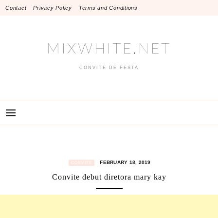
Skip
Contact
Privacy Policy
Terms and Conditions
to
content
MIXWHITE.NET
CONVITE DE FESTA
FEBRUARY 18, 2019
CONVITE
Convite debut diretora mary kay