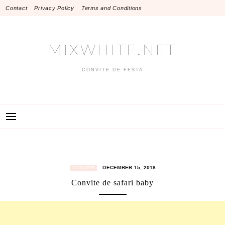
Skip
Contact
Privacy Policy
Terms and Conditions
to
content
MIXWHITE.NET
CONVITE DE FESTA
DECEMBER 15, 2018
CONVITE
Convite de safari baby