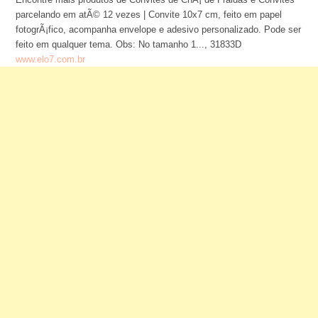
parcelando em atÃ© 12 vezes | Convite 10x7 cm, feito em papel
fotogrÃ¡fico, acompanha envelope e adesivo personalizado. Pode ser
feito em qualquer tema. Obs: No tamanho 1..., 31833D
www.elo7.com.br