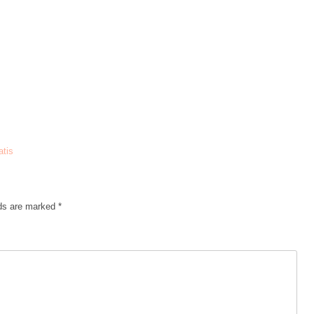
atis
lds are marked
*