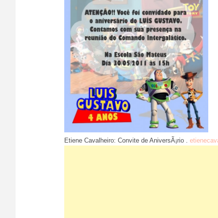
Etiene Cavalheiro: Convite de AniversÃ¡rio .
etienecav