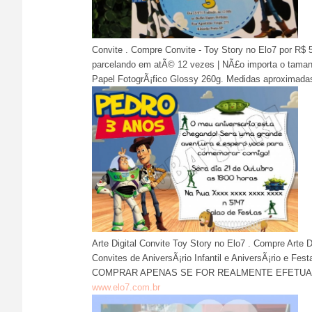
Convite . Compre Convite - Toy Story no Elo7 por R$ 5
parcelando em atÃ© 12 vezes | NÃ£o importa o tama
Papel FotogrÃ¡fico Glossy 260g. Medidas aproximad
Arte Digital Convite Toy Story no Elo7 . Compre Arte 
Convites de AniversÃ¡rio Infantil e AniversÃ¡rio e
COMPRAR APENAS SE FOR REALMENTE EFETUAR O PA
www.elo7.com.br