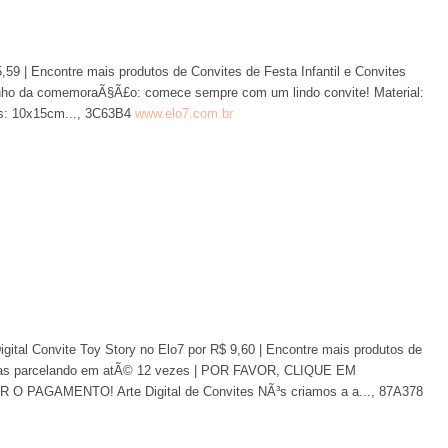
,59 | Encontre mais produtos de Convites de Festa Infantil e Convites
nho da comemoraÃ§Ã£o: comece sempre com um lindo convite! Material:
as: 10x15cm..., 3C63B4
www.elo7.com.br
Digital Convite Toy Story no Elo7 por R$ 9,60 | Encontre mais produtos de
 Festas parcelando em atÃ© 12 vezes | POR FAVOR, CLIQUE EM
GAMENTO! Arte Digital de Convites NÃ³s criamos a a..., 87A378