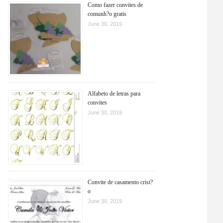
Como fazer convites de
comunh?o gratis
June 30, 2019
Alfabeto de letras para
convites
June 30, 2019
Convite de casamento crist?
o
June 30, 2019