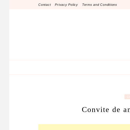
Skip
Contact
Privacy Policy
Terms and Conditions
to
content
C
Convite de an