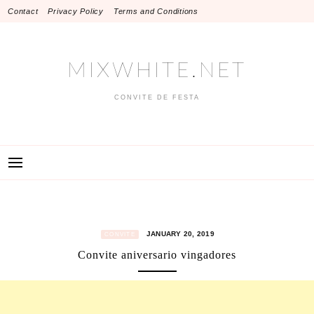
Skip
Contact
Privacy Policy
Terms and Conditions
to
content
MIXWHITE.NET
CONVITE DE FESTA
JANUARY 20, 2019
CONVITE
Convite aniversario vingadores