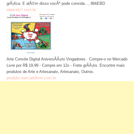
grÃ¡fica. E alÃ©m disso vocÃª pode convida..., 866EBD
www.elo7.com.br
Arte Convite Digital AniversÃÂ¡rio Vingadores . Compre-o no Mercado
Livre por R$ 19,99 - Compre em 12x - Frete grÃÂ¡tis. Encontre mais
produtos de Arte e Artesanato, Artesanato, Outros.
produto.mercadolivre.com.br