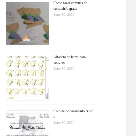
Como fazer convites de
comunh?o gratis
June 30, 2019
Alfabeto de letras para
convites
June 30, 2019
Convite de casamento crist?
o
June 30, 2019