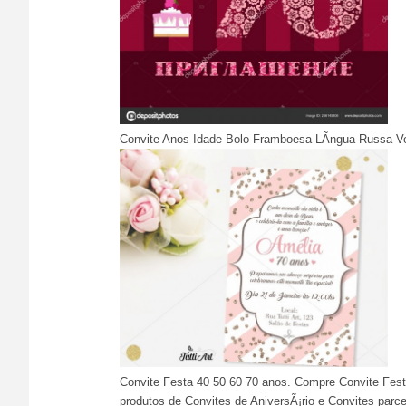
Convite Anos Idade Bolo Framboesa LÃ­ngua Russa Vet
Convite Festa 40 50 60 70 anos. Compre Convite Festa
produtos de Convites de AniversÃ¡rio e Convites parcel