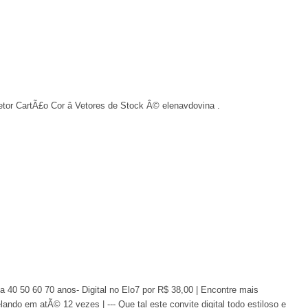
or CartÃ£o Cor â Vetores de Stock Â© elenavdovina .
 40 50 60 70 anos- Digital no Elo7 por R$ 38,00 | Encontre mais
ando em atÃ© 12 vezes | --- Que tal este convite digital todo estiloso e