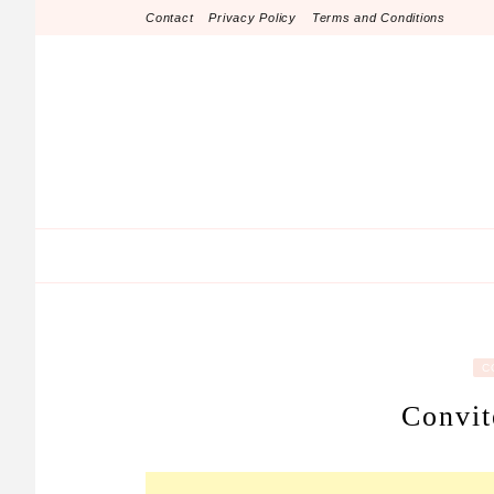
Skip
Contact
Privacy Policy
Terms and Conditions
to
content
C
Convit