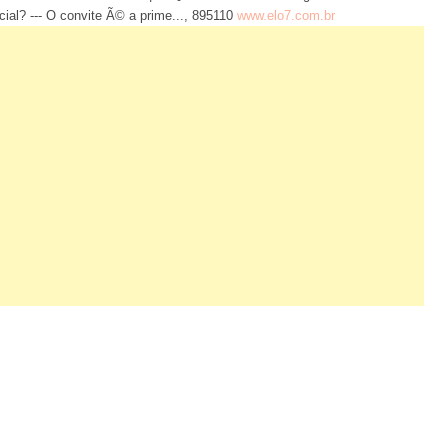
al? --- O convite Ã© a prime..., 895110
www.elo7.com.br