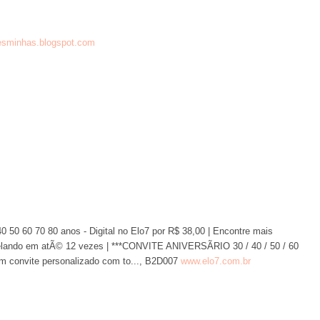
esminhas.blogspot.com
0 50 60 70 80 anos - Digital no Elo7 por R$ 38,00 | Encontre mais
celando em atÃ© 12 vezes | ***CONVITE ANIVERSÃRIO 30 / 40 / 50 / 60
 um convite personalizado com to..., B2D007
www.elo7.com.br