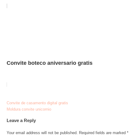
Convite boteco aniversario gratis
Post
Convite de casamento digital gratis
Moldura convite unicornio
navigation
Leave a Reply
Your email address will not be published.
Required fields are marked
*