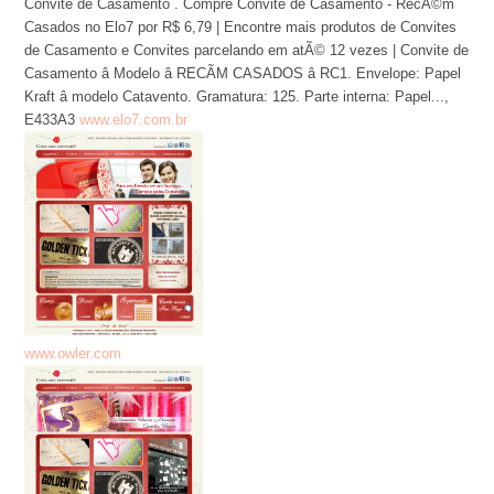
Convite de Casamento . Compre Convite de Casamento - RecÃ©m
Casados no Elo7 por R$ 6,79 | Encontre mais produtos de Convites
de Casamento e Convites parcelando em atÃ© 12 vezes | Convite de
Casamento â Modelo â RECÃM CASADOS â RC1. Envelope: Papel
Kraft â modelo Catavento. Gramatura: 125. Parte interna: Papel...,
E433A3
www.elo7.com.br
www.owler.com